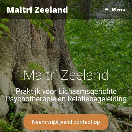
Maitri Zeeland
Menu
Maitri Zeeland
Praktijk voor Lichaamsgerichte
Psychotherapie en Relatiebegeleiding
Neem vrijblijvend contact op